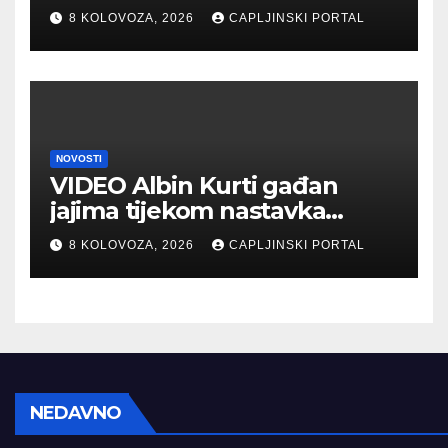
nafte kroz Hormuški moreuz
8 KOLOVOZA, 2026
CAPLJINSKI PORTAL
NOVOSTI
VIDEO Albin Kurti gađan
jajima tijekom nastavka
konstituirajuće sjednice
8 KOLOVOZA, 2026
CAPLJINSKI PORTAL
Skupštine Kosova
NEDAVNO