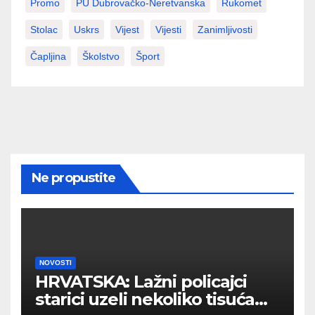
Promo
PU Dubrovačko-Neretvanska
Rukomet
Stolac
Uskrs
Vijest
Vijesti
Zanimljivosti
Čapljina
Školstvo
Šport
Ne propustite
NOVOSTI
HRVATSKA: Lažni policajci
starici uzeli nekoliko tisuća