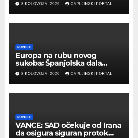
eura
8 KOLOVOZA, 2026
CAPLJINSKI PORTAL
NOVOSTI
Europa na rubu novog
sukoba: Španjolska dala
ultimatum Italiji zbog
8 KOLOVOZA, 2026
CAPLJINSKI PORTAL
migranata
NOVOSTI
VANCE: SAD očekuje od Irana
da osigura siguran protok