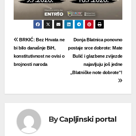
Navigacija
BRKIĆ: Bez Hrvata ne
Donja Blatnica ponovno
bi bilo današnje BiH,
postaje srce dobrote: Mate
objava
konstitutivnost ne ovisi o
Bulić i glazbene zvijezde
brojnosti naroda
najavljuju još jedne
„Blatničke note dobrote“!
By
Capljinski portal