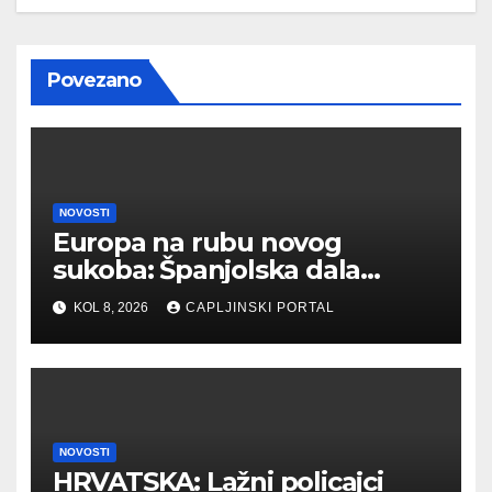
Povezano
NOVOSTI
Europa na rubu novog
sukoba: Španjolska dala
ultimatum Italiji zbog
KOL 8, 2026
CAPLJINSKI PORTAL
migranata
NOVOSTI
HRVATSKA: Lažni policajci