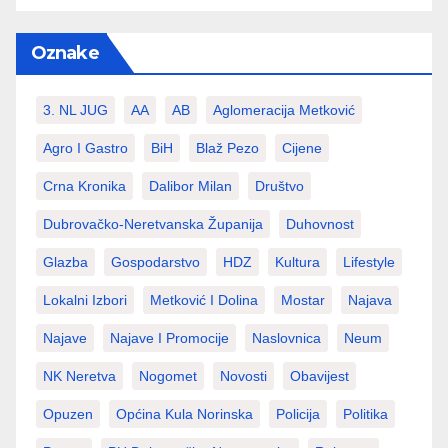
Oznake
3. NL JUG
AA
AB
Aglomeracija Metković
Agro I Gastro
BiH
Blaž Pezo
Cijene
Crna Kronika
Dalibor Milan
Društvo
Dubrovačko-Neretvanska Županija
Duhovnost
Glazba
Gospodarstvo
HDZ
Kultura
Lifestyle
Lokalni Izbori
Metković I Dolina
Mostar
Najava
Najave
Najave I Promocije
Naslovnica
Neum
NK Neretva
Nogomet
Novosti
Obavijest
Opuzen
Općina Kula Norinska
Policija
Politika