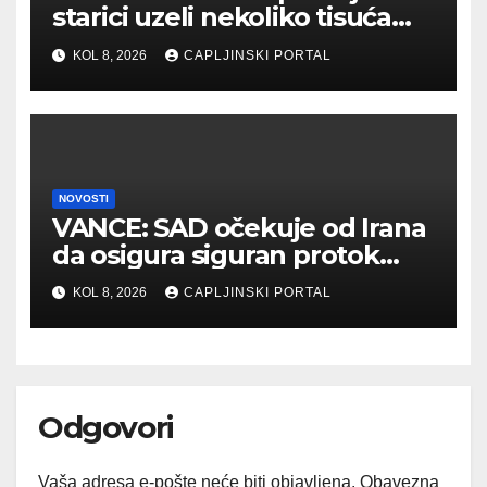
starici uzeli nekoliko tisuća
eura
KOL 8, 2026
CAPLJINSKI PORTAL
NOVOSTI
VANCE: SAD očekuje od Irana
da osigura siguran protok
nafte kroz Hormuški moreuz
KOL 8, 2026
CAPLJINSKI PORTAL
Odgovori
Vaša adresa e-pošte neće biti objavljena.
Obavezna