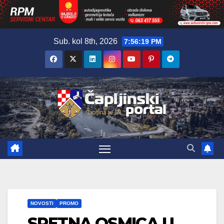
Skip
Sub. kol 8th, 2026
7:56:20 PM
to
content
NOVOSTI
PROMO
SRETNA OSMICA U