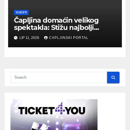
VIJESTI
Čapljina domaćin velikog
spektakla: Stižu najbolji
biciklisti Balkana
LIP 11, 2026
CAPLJINSKI PORTAL