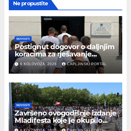
Ne propustite
NOVOSTI
Postignut dogovor o daljnjim
koracima za rješavanje
statusa otpuštenih radnika
6 KOLOVOZA, 2026
CAPLJINSKI PORTAL
Komunalnog
NOVOSTI
Završeno ovogodišnje izdanje
Mladifesta koje je okupilo
mlade iz 73 zemlje svijeta
6 KOLOVOZA, 2026
CAPLJINSKI PORTAL