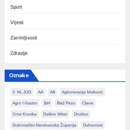
Sport
Vijesti
Zanimljivosti
Zdravlje
Oznake
3. NL JUG
AA
AB
Aglomeracija Metković
Agro I Gastro
BiH
Blaž Pezo
Cijene
Crna Kronika
Dalibor Milan
Društvo
Dubrovačko-Neretvanska Županija
Duhovnost