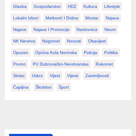
Glazba
Gospodarstvo
HDZ
Kultura
Lifestyle
Lokalni Izbori
Metković I Dolina
Mostar
Najava
Najave
Najave I Promocije
Naslovnica
Neum
NK Neretva
Nogomet
Novosti
Obavijest
Opuzen
Općina Kula Norinska
Policija
Politika
Promo
PU Dubrovačko-Neretvanska
Rukomet
Stolac
Uskrs
Vijest
Vijesti
Zanimljivosti
Čapljina
Školstvo
Šport