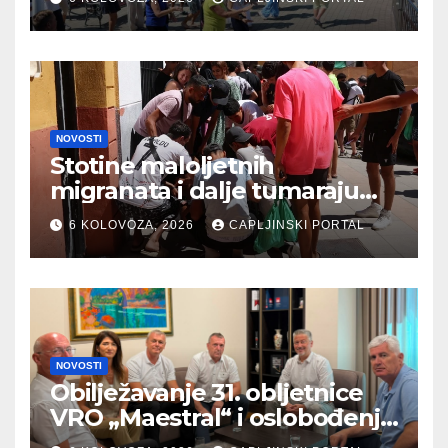
NOVOSTI
Stotine maloljetnih
migranata i dalje tumaraju
ulicama Ceute
6 KOLOVOZA, 2026
CAPLJINSKI PORTAL
NOVOSTI
Obilježavanje 31. obljetnice
VRO „Maestral“ i oslobođenja
Jajca uz pokroviteljstvo HNS