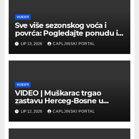
VIJESTI
Sve više sezonskog voća i
povrća: Pogledajte ponudu i
cijene na čapljinskoj
LIP 13, 2026
CAPLJINSKI PORTAL
Veletržnici
VIJESTI
VIDEO | Muškarac trgao
zastavu Herceg-Bosne u
Čapljini: Traži se hitno
LIP 12, 2026
CAPLJINSKI PORTAL
uhićenje