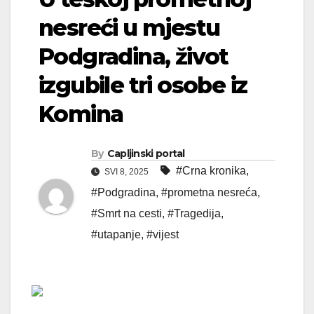
nesreći u mjestu
Podgradina, život
izgubile tri osobe iz
Komina
By
Capljinski portal
#Crna kronika
,
SVI 8, 2025
#Podgradina
,
#prometna nesreća
,
#Smrt na cesti
,
#Tragedija
,
#utapanje
,
#vijest