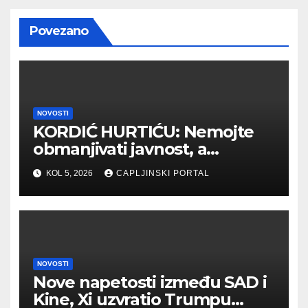
Povezano
NOVOSTI
KORDIĆ HURTIĆU: Nemojte
obmanjivati javnost, a
posebno bivše djelatnike
KOL 5, 2026
CAPLJINSKI PORTAL
“Komunalnog”
NOVOSTI
Nove napetosti između SAD i
Kine, Xi uzvratio Trumpu