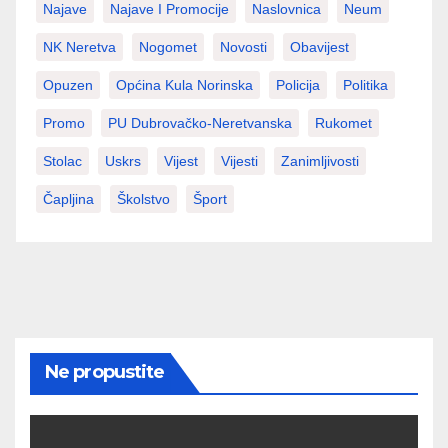
Najave
Najave I Promocije
Naslovnica
Neum
NK Neretva
Nogomet
Novosti
Obavijest
Opuzen
Općina Kula Norinska
Policija
Politika
Promo
PU Dubrovačko-Neretvanska
Rukomet
Stolac
Uskrs
Vijest
Vijesti
Zanimljivosti
Čapljina
Školstvo
Šport
Ne propustite