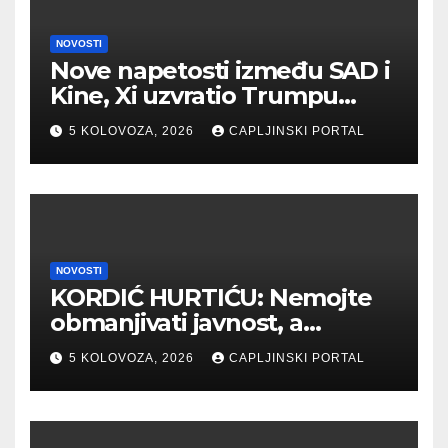
NOVOSTI
Nove napetosti između SAD i
Kine, Xi uzvratio Trumpu
novim sankcijama
5 KOLOVOZA, 2026
CAPLJINSKI PORTAL
NOVOSTI
KORDIĆ HURTIĆU: Nemojte
obmanjivati javnost, a
posebno bivše djelatnike
5 KOLOVOZA, 2026
CAPLJINSKI PORTAL
“Komunalnog”