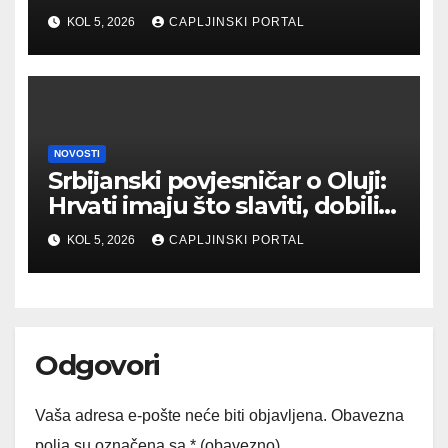
novim sankcijama
KOL 5, 2026
CAPLJINSKI PORTAL
NOVOSTI
Srbijanski povjesničar o Oluji:
Hrvati imaju što slaviti, dobili
su što im i pripada
KOL 5, 2026
CAPLJINSKI PORTAL
Odgovori
Vaša adresa e-pošte neće biti objavljena.
Obavezna
polja su označena sa
* (obavezno)