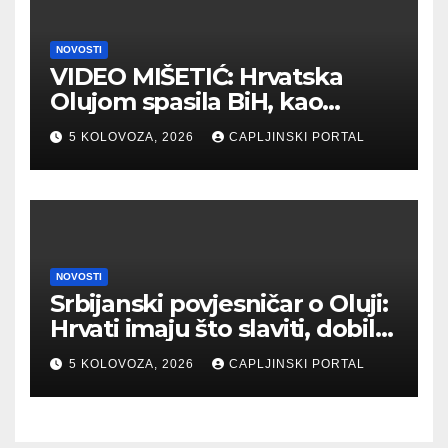
NOVOSTI
VIDEO MIŠETIĆ: Hrvatska
Olujom spasila BiH, kao
potpisnica Daytona ima puno
5 KOLOVOZA, 2026
CAPLJINSKI PORTAL
pravo štititi Hrvate
NOVOSTI
Srbijanski povjesničar o Oluji:
Hrvati imaju što slaviti, dobili
su što im i pripada
5 KOLOVOZA, 2026
CAPLJINSKI PORTAL