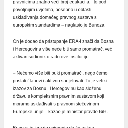
pravnicima znatno veći broj edukacija, i to pod
povoljnijim uvjetima, posebno u oblasti
usklađivanja domaćeg pravnog sustava s
europskim standardima – naglasio je Bunoza.
On je dodao da pristupanje ERA-i znači da Bosna
i Hercegovina više neće biti samo promatrač, već
aktivan sudionik u radu ove institucije.
– Nećemo više biti puki promatrači, nego ćemo
postati članovi i aktivno sudjelovati. To je veliki
izazov za Bosnu i Hercegovinu kao složenu
državu s kompleksnim pravnim sustavom koji
moramo usklađivati s pravnom stečevinom
Europske unije – kazao je ministar pravde BiH.
Bunoza je izrazio uvjerenje da će nakon