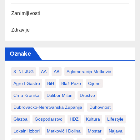
Zanimljivosti
Zdravlje
Oznake
3. NL JUG
AA
AB
Aglomeracija Metković
Agro I Gastro
BiH
Blaž Pezo
Cijene
Crna Kronika
Dalibor Milan
Društvo
Dubrovačko-Neretvanska Županija
Duhovnost
Glazba
Gospodarstvo
HDZ
Kultura
Lifestyle
Lokalni Izbori
Metković I Dolina
Mostar
Najava