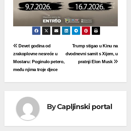
Navigacija
Devet godina od
Trump stigao u Kinu na
zrakoplovne nesreće u
dvodnevni samit s Xijem, u
objava
Mostaru: Poginulo petero,
pratnji Elon Musk
među njima troje djece
By
Capljinski portal