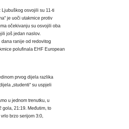
Ljubuškog osvojili su 11-ti
ma“ je uoči utakmice protiv
ma očekivanju su osvojili oba
jili još jedan naslov.
i dana ranije od redovitog
utakmice polufinala EHF European
edinom prvog dijela razlika
jela „studenti“ su uspjeli
 samo u jednom trenutku, u
 2 gola, 21:19. Međutim, to
u vrlo brzo serijom 3:0,