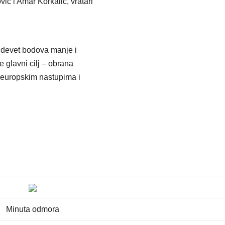
ić i Amar Korkalić, vratari
h devet bodova manje i
e glavni cilj – obrana
 europskim nastupima i
Minuta odmora