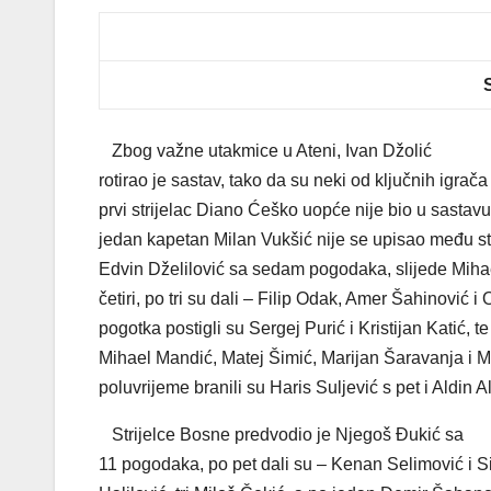
Zbog važne utakmice u Ateni, Ivan Džolić
rotirao je sastav, tako da su neki od ključnih igra
prvi strijelac Diano Ćeško uopće nije bio u sastav
jedan kapetan Milan Vukšić nije se upisao među stri
Edvin Dželilović sa sedam pogodaka, slijede Mih
četiri, po tri su dali – Filip Odak, Amer Šahinović
pogotka postigli su Sergej Purić i Kristijan Katić, 
Mihael Mandić, Matej Šimić, Marijan Šaravanja i M
poluvrijeme branili su Haris Suljević s pet i Aldin
Strijelce Bosne predvodio je Njegoš Đukić sa
11 pogodaka, po pet dali su – Kenan Selimović i Si