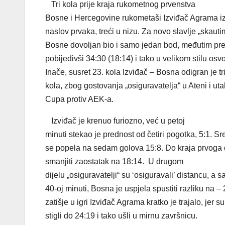
Tri kola prije kraja rukometnog prvenstva
Bosne i Hercegovine rukometaši Izviđač Agrama iz 
naslov prvaka, treći u nizu. Za novo slavlje „skauti
Bosne dovoljan bio i samo jedan bod, međutim pre
pobijedivši 34:30 (18:14) i tako u velikom stilu osvo
Inače, susret 23. kola Izviđač – Bosna odigran je tr
kola, zbog gostovanja „osiguravatelja“ u Ateni i 
Cupa protiv AEK-a.
Izviđač je krenuo furiozno, već u petoj
minuti stekao je prednost od četiri pogotka, 5:1. Sr
se popela na sedam golova 15:8. Do kraja prvoga di
smanjiti zaostatak na 18:14.
U drugom
dijelu „osiguravatelji“ su ‘osiguravali’ distancu, a
40-oj minuti, Bosna je uspjela spustiti razliku na –
zatišje u igri Izviđač Agrama kratko je trajalo, jer s
stigli do 24:19 i tako ušli u mirnu završnicu.