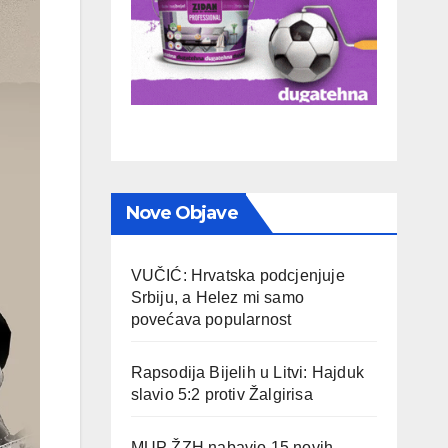
Nove Objave
VUČIĆ: Hrvatska podcjenjuje
Srbiju, a Helez mi samo
povećava popularnost
Rapsodija Bijelih u Litvi: Hajduk
slavio 5:2 protiv Žalgirisa
MUP ŽZH nabavio 15 novih