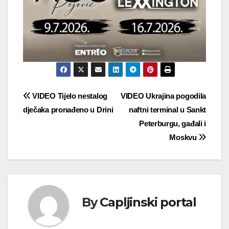
Navigacija
VIDEO Tijelo nestalog
VIDEO Ukrajina pogodila
dječaka pronađeno u Drini
naftni terminal u Sankt
objava
Peterburgu, gađali i
Moskvu
By
Capljinski portal