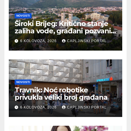
NOVOSTI
Široki Brijeg: Kritično stanje
zaliha vode, građani pozvani
na odgovornu potrošnju
6 KOLOVOZA, 2026
CAPLJINSKI PORTAL
NOVOSTI
Travnik: Noć robotike
privukla veliki broj građana
6 KOLOVOZA, 2026
CAPLJINSKI PORTAL