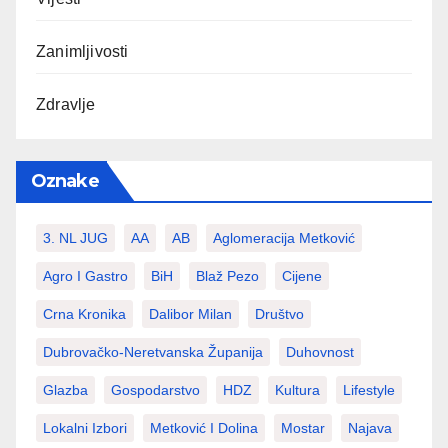
Zanimljivosti
Zdravlje
Oznake
3. NL JUG
AA
AB
Aglomeracija Metković
Agro I Gastro
BiH
Blaž Pezo
Cijene
Crna Kronika
Dalibor Milan
Društvo
Dubrovačko-Neretvanska Županija
Duhovnost
Glazba
Gospodarstvo
HDZ
Kultura
Lifestyle
Lokalni Izbori
Metković I Dolina
Mostar
Najava