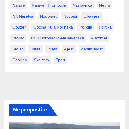
Najave
Najave I Promocije
Naslovnica
Neum
NK Neretva
Nogomet
Novosti
Obavijest
Opuzen
Općina Kula Norinska
Policija
Politika
Promo
PU Dubrovačko-Neretvanska
Rukomet
Stolac
Uskrs
Vijest
Vijesti
Zanimljivosti
Čapljina
Školstvo
Šport
Ne propustite