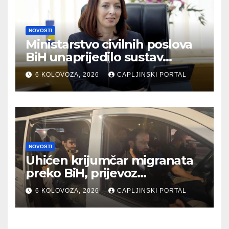
NOVOSTI
Ministarstvo civilnih poslova
BiH unaprijedilo sustav
registracije sportskih
6 KOLOVOZA, 2026
CAPLJINSKI PORTAL
organizacija
NOVOSTI
Uhićen krijumčar migranata
preko BiH, prijevoz
naplaćivao i do 10.000 eura
6 KOLOVOZA, 2026
CAPLJINSKI PORTAL