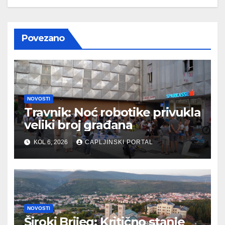
Povezano
NOVOSTI
Travnik: Noć robotike privukla
veliki broj građana
KOL 6, 2026
CAPLJINSKI PORTAL
NOVOSTI
Široki Brijeg: Kritično stanje