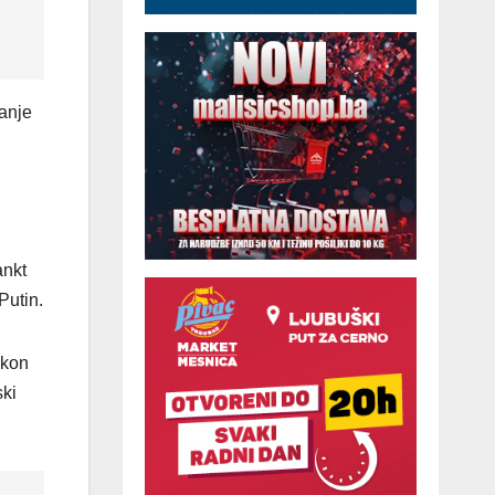
anje
ankt
Putin.
akon
ski