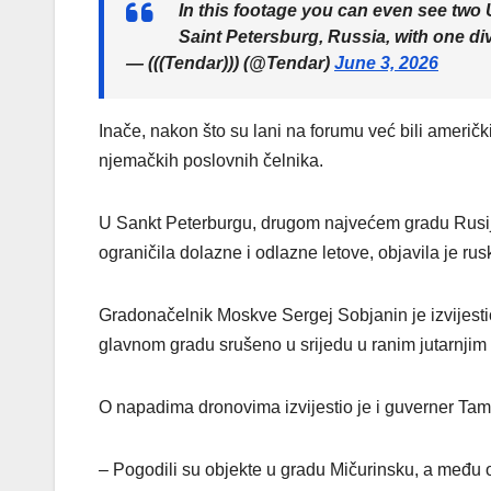
In this footage you can even see two U
Saint Petersburg, Russia, with one di
— (((Tendar))) (@Tendar)
June 3, 2026
Inače, nakon što su lani na forumu već bili američki
njemačkih poslovnih čelnika.
U Sankt Peterburgu, drugom najvećem gradu Rusij
ograničila dolazne i odlazne letove, objavila je r
Gradonačelnik Moskve Sergej Sobjanin je izvijesti
glavnom gradu srušeno u srijedu u ranim jutarnjim
O napadima dronovima izvijestio je i guverner Tam
– Pogodili su objekte u gradu Mičurinsku, a među