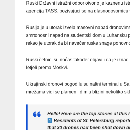
Ruski Državni istražni odbor otvorio je kaznenu istr
agencija TASS, pozivajući se na glasnogovornicu
Rusija je u utorak izvela masovni napad dronovima 
smrtonosni napad na studentski dom u Luhansku po
rekao je utorak da bi navečer ruske snage ponovno
Ruski čelnici su noćas također objavili da je izna
letjeli prema Moskvi.
Ukrajinski dronovi pogodilu su naftni terminal u S
mrežama vidi se plamen i dim u blizini nekoliko skl
Hello! Here are the top stories at this 
Residents of St. Petersburg report
that 30 drones had been shot down but