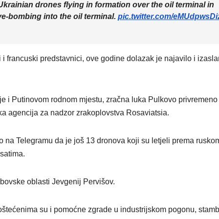
krainian drones flying in formation over the oil terminal in
ve-bombing into the oil terminal.
pic.twitter.com/eMUdpwsDi
 i francuski predstavnici, ove godine dolazak je najavilo i izasl
e i Putinovom rodnom mjestu, zračna luka Pulkovo privremeno 
uska agencija za nadzor zrakoplovstva Rosaviatsia.
o na Telegramu da je još 13 dronova koji su letjeli prema rusko
 satima.
bovske oblasti Jevgenij Pervišov.
 oštećenima su i pomoćne zgrade u industrijskom pogonu, stam