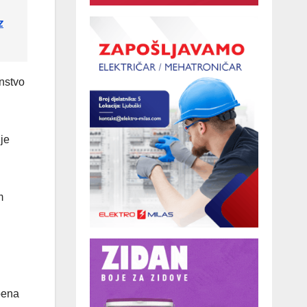
z
anstvo
je
m
bena