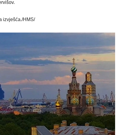
ervišov.
va izvješća./HMS/