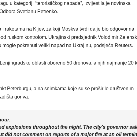
agu u kategoriji “terorističkog napada”, izvijestila je novinska
 Odbora Svetlanu Petrenko.
i raketama na Kijev, za koji Moskva tvrdi da je bio odgovor na
d ruskom kontrolom. Ukrajinski predsjednik Volodimir Zelensk
 mogle pokrenuti veliki napad na Ukrajinu, podsjeća Reuters.
d Lenjingradske oblasti oboreno 50 dronova, a njih najmanje 20 k
ankt Peterburgu, a na snimkama koje su se proširile društvenim
adišta goriva.
hour:
ed explosions throughout the night. The city’s governor sai
 did not comment on reports of a major fire at an oil termin