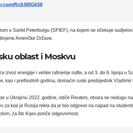
ter.com/Rx9J85Gk58
um u Sankt Peterburgu (SPIEF), na kojem se očekuje sudjelov
edinjene Američke Države.
sku oblast i Moskvu
 izvoz energije i velike rafinerije nafte, a od 3. do 6. lipnja u S
e, kao i prethodnih godina, domaćin ruski predsjednik Vladimir 
trupe u Ukrajinu 2022. godine, ističe Reuters, otvara se nedugo n
za koji je Rusija rekla da je bio odgovor na napad na student
olom, za što Kijev poriče odgovornost.