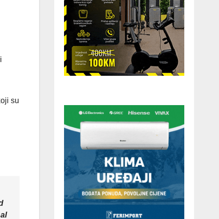
i
oji su
d
al